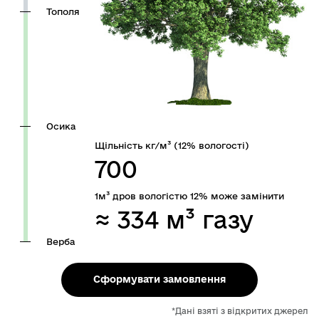
Тополя
Осика
Щільність кг/
м³
(12% вологості)
700
1
м³
дров вологістю 12% може замінити
≈
334
м³
газу
Верба
Сформувати замовлення
*Дані взяті з відкритих джерел