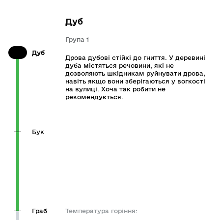
Дуб
Група 1
Дуб
Дрова дубові стійкі до гниття. У деревині
дуба містяться речовини, які не
дозволяють шкідникам руйнувати дрова,
навіть якщо вони зберігаються у вогкості
на вулиці. Хоча так робити не
рекомендується.
Бук
Граб
Температура горіння: