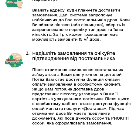
Вкажіть адресу, куди плануєте доставити
замовлення. Далі система запропонує
найближчих до Вас постачальників дров. Коли
Ви обрали лісгосп (або лісництво), оберіть із
запропонованого переліку тип дров та їхню
кількість. За 1 рік кожен громадянин має
можливість замовити 15
м³
дров.
3.
Надішліть замовлення та очікуйте
підтвердження від постачальника
Після отримання замовлення постачальник
зв’язується з Вами для уточнення деталей.
Потім Вам стає доступна функція онлайн
оплати замовлення в особистому кабінеті.
Якщо Вам потрібна
доставка
дров –
представник лісгоспу узгоджує з Вами її
вартість з урахуванням логістики. Після цього
в особистому кабінеті стане доступна функція
онлайн-оплати послуги «Доставка». Під час
отримання дров Ви маєте пред’явити
документи, які посвідчують особу та РНОКПП
особи, яка оформлювала замовлення.