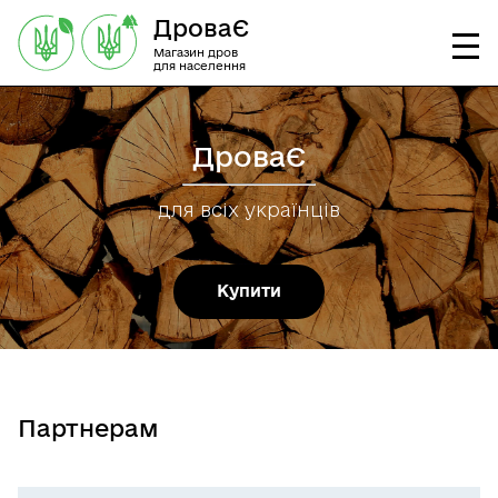
ДроваЄ
Магазин дров
для населення
ДроваЄ
для всіх українців
Купити
Партнерам